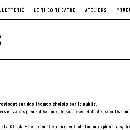
PROD
LLETTERIE
LE THÉO THÉÂTRE
ATELIERS
S
ovisent sur des thèmes choisis par le public.
s et variés pleins d'humour, de surprises et de dérision. Ils sau
 La Strada vous présentera un spectacle toujours plus frais, drô