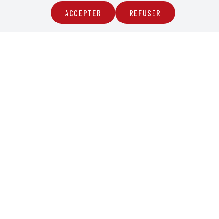
ACCEPTER
REFUSER
PROGRAMMATION
BILLETERIE
INFOS PRATIQUES
FESTIVAL
PLAN
N / HORS-LES-
ACCESSIBILITÉ
TARIFS
CTIONS
ABONNEMENT