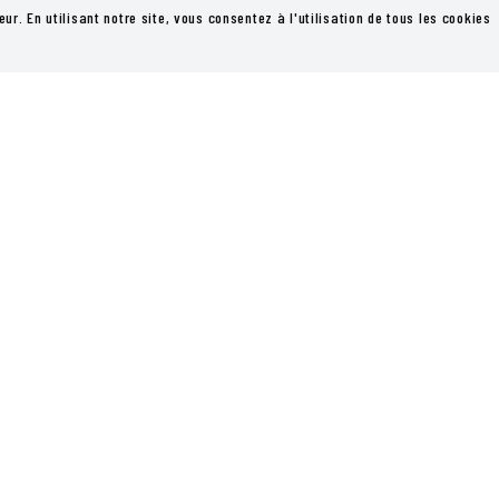
eur. En utilisant notre site, vous consentez à l'utilisation de tous les cookies
E
ATELIERS
PRODUCTIONS
PE
ATELIERS JEUNES
THÉO TRÉGOR 
ATELIERS ADULTES
THÉO DIFFUSIO
STAGES
MURS
LA COMPAGNIE LA STRADA
AUTRES PRODU