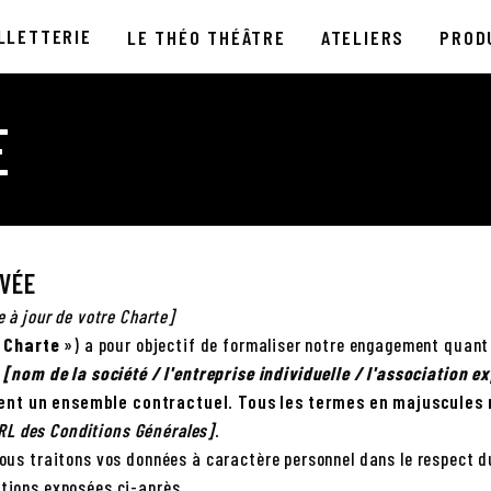
LLETTERIE
LE THÉO THÉÂTRE
ATELIERS
PROD
E
IVÉE
e à jour de votre Charte]
«
Charte
») a pour objectif de formaliser notre engagement quant a
r
[nom de la société / l'entreprise individuelle / l'association exp
ment un ensemble contractuel. Tous les termes en majuscules 
RL des Conditions Générales]
.
 nous traitons vos données à caractère personnel dans le respect 
itions exposées ci-après.