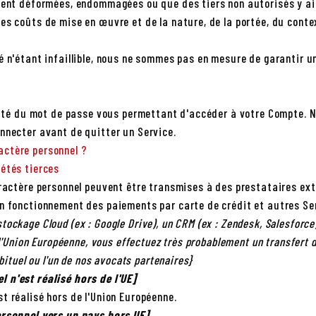
oient déformées, endommagées ou que des tiers non autorisés y a
es coûts de mise en œuvre et de la nature, de la portée, du conte
é n'étant infaillible, nous ne sommes pas en mesure de garantir 
ialité du mot de passe vous permettant d'accéder à votre Compte.
nnecter avant de quitter un Service.
actère personnel ?
iétés tierces
aractère personnel peuvent être transmises à des prestataires ext
on fonctionnement des paiements par carte de crédit et autres Se
e stockage Cloud (ex : Google Drive), un CRM (ex : Zendesk, Salesforce
 l'Union Européenne, vous effectuez très probablement un transfert 
bituel ou l'un de nos avocats partenaires}
 n'est réalisé hors de l'UE]
t réalisé hors de l'Union Européenne.
ersonnel vers un pays hors UE]